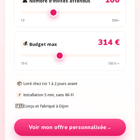
👥
Nombre d'invités attendus
10
300+
314 €
💰
Budget max
79 €
700 € +
📦
Livré chez toi 1 à 2 jours avant
⚡
Installation 5 min, sans Wi-Fi
🇫🇷
Conçu et fabriqué à Dijon
Voir mon offre personnalisée
→