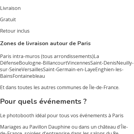
Livraison
Gratuit
Retour inclus
Zones de livraison autour de Paris
Paris intra-muros (tous arrondissements)
La
Défense
Boulogne-Billancourt
Vincennes
Saint-Denis
Neuilly-
sur-Seine
Versailles
Saint-Germain-en-Laye
Enghien-les-
Bains
Fontainebleau
Et dans toutes les autres communes de Île-de-France.
Pour quels événements ?
Le photobooth idéal pour tous vos événements à Paris
Mariages au Pavillon Dauphine ou dans un château d'Île-
de-France, soirées d'entreprise dans les salons du 8e