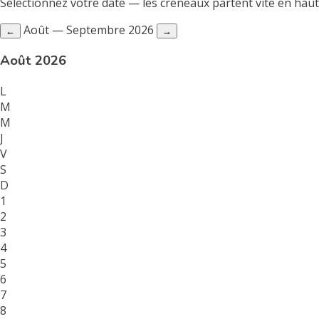
Sélectionnez votre date — les créneaux partent vite en hau
Août — Septembre 2026
←
→
Août 2026
L
M
M
J
V
S
D
1
2
3
4
5
6
7
8