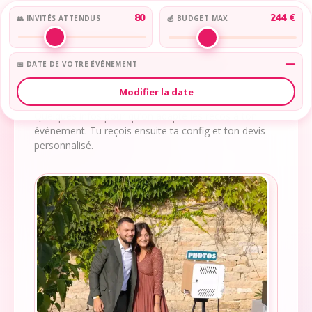
80
244 €
👥 INVITÉS ATTENDUS
💰 BUDGET MAX
2 MINUTES CHRONO
Crée ton photobooth sur-
—
📅 DATE DE VOTRE ÉVÉNEMENT
mesure
.
Modifier la date
Quelques infos pour qu'on adapte les recos à ton
événement. Tu reçois ensuite ta config et ton devis
personnalisé.