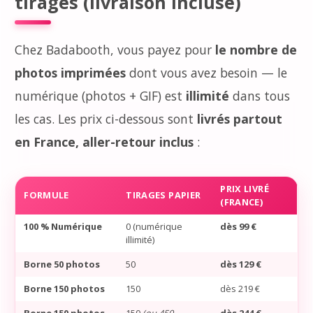
tirages (livraison incluse)
Chez Badabooth, vous payez pour
le nombre de
photos imprimées
dont vous avez besoin — le
numérique (photos + GIF) est
illimité
dans tous
les cas. Les prix ci-dessous sont
livrés partout
en France, aller-retour inclus
:
PRIX LIVRÉ
FORMULE
TIRAGES PAPIER
(FRANCE)
100 % Numérique
0 (numérique
dès 99 €
illimité)
Borne 50 photos
50
dès 129 €
Borne 150 photos
150
dès 219 €