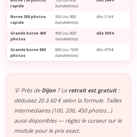
Borne 150 photos
150
(ou 450
dès 244 €
rapide
bandelettes)
Borne 300 photos
300
(ou 900
dès 314 €
rapide
bandelettes)
Grande borne 400
400
(ou 800
dès 359 €
photos
bandelettes)
Grande borne 800
800
(ou 1600
dès 479 €
photos
bandelettes)
💡 Près de
Dijon
? Le
retrait est gratuit
:
déduisez 20 à 60 € selon la formule. Tailles
intermédiaires (100, 200, 450 photos…)
aussi disponibles — réglez le curseur sur le
module pour le prix exact.