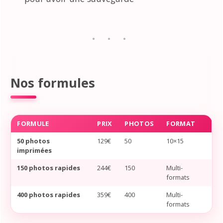
Nos formules
FORMULE
PRIX
PHOTOS
FORMAT
50 photos
129€
50
10×15
imprimées
150 photos rapides
244€
150
Multi-
formats
400 photos rapides
359€
400
Multi-
formats