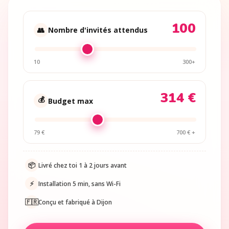
100
👥
Nombre d'invités attendus
10
300+
314 €
💰
Budget max
79 €
700 € +
📦
Livré chez toi 1 à 2 jours avant
⚡
Installation 5 min, sans Wi-Fi
🇫🇷
Conçu et fabriqué à Dijon