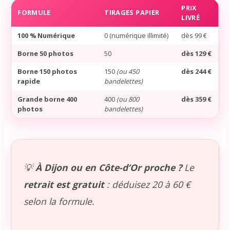
PRIX
FORMULE
TIRAGES PAPIER
LIVRÉ
100 % Numérique
0 (numérique illimité)
dès 99 €
Borne 50 photos
50
dès 129 €
Borne 150 photos
150
(ou 450
dès 244 €
rapide
bandelettes)
Grande borne 400
400
(ou 800
dès 359 €
photos
bandelettes)
💡
À Dijon ou en Côte-d’Or proche ?
Le
retrait est gratuit
: déduisez 20 à 60 €
selon la formule.